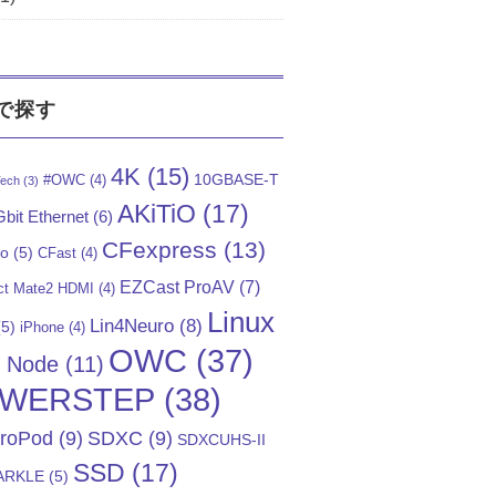
で探す
4K
(15)
10GBASE-T
#OWC
(4)
ech
(3)
AKiTiO
(17)
bit Ethernet
(6)
CFexpress
(13)
Go
(5)
CFast
(4)
EZCast ProAV
(7)
t Mate2 HDMI
(4)
Linux
Lin4Neuro
(8)
5)
iPhone
(4)
OWC
(37)
)
Node
(11)
WERSTEP
(38)
troPod
(9)
SDXC
(9)
SDXCUHS-II
SSD
(17)
ARKLE
(5)