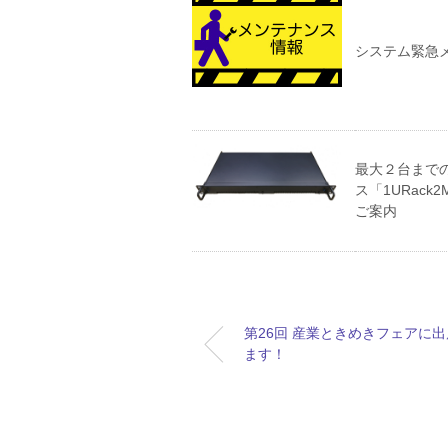
システム緊急
最大２台までのA
ス「1URac
ご案内
第26回 産業ときめきフェアに
ます！