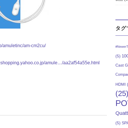
タグ
.jp/amuletinc/am-cm2cu/
#NewerT
10G
(5)
re.shopping.yahoo.co.jp/amule…/aa2af54a55e.html
Cast 
Compac
HDMI
(
(25
PO
Quat
(5)
SP