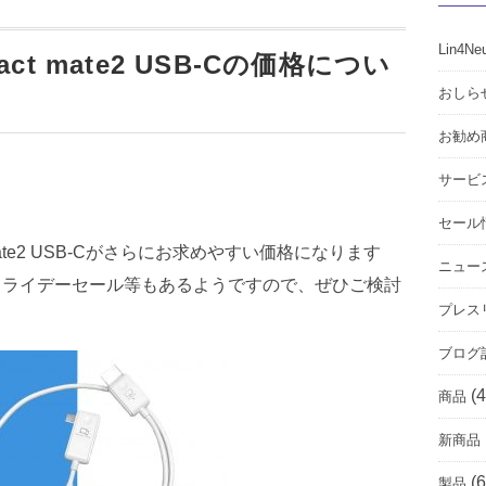
Lin4Ne
t mate2 USB-Cの価格につい
おしら
お勧め
サービ
セール
 Mate2 USB-Cがさらにお求めやすい価格になります
ニュー
フライデーセール等もあるようですので、ぜひご検討
プレス
ブログ
(4
商品
新商品
(6
製品