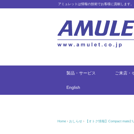
アミュレットは情報の技術でお客様に貢献します。
製品・サービス
ご来店・
English
Home
›
おしらせ
›
【オトク情報】Compact mate2