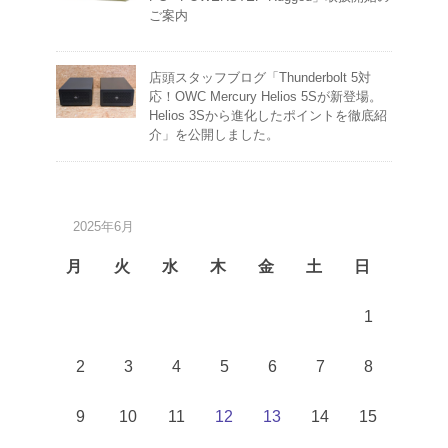
ご案内
店頭スタッフブログ「Thunderbolt 5対
応！OWC Mercury Helios 5Sが新登場。
Helios 3Sから進化したポイントを徹底紹
介」を公開しました。
2025年6月
月
火
水
木
金
土
日
1
2
3
4
5
6
7
8
9
10
11
12
13
14
15