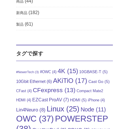
(44)
商品
(182)
新商品
(61)
製品
タグで探す
4K
(15)
10GBASE-T
(5)
#OWC
(4)
#NewerTech
(3)
AKiTiO
(17)
10Gbit Ethernet
(6)
Cast Go
(5)
CFexpress
(13)
CFast
(4)
Compact Mate2
EZCast ProAV
(7)
HDMI
(5)
HDMI
(4)
iPhone
(4)
Linux
(25)
Node
(11)
Lin4Neuro
(8)
POWERSTEP
OWC
(37)
(38)