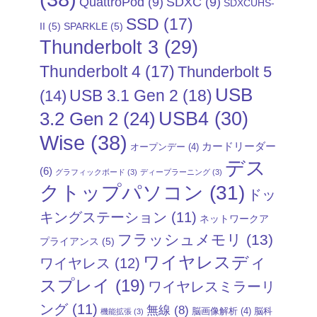
QuattroPod
(9)
SDXC
(9)
SDXCUHS-
SSD
(17)
II
(5)
SPARKLE
(5)
Thunderbolt 3
(29)
Thunderbolt 4
(17)
Thunderbolt 5
USB
USB 3.1 Gen 2
(18)
(14)
USB4
(30)
3.2 Gen 2
(24)
Wise
(38)
カードリーダー
オープンデー
(4)
デス
(6)
グラフィックボード
(3)
ディープラーニング
(3)
クトップパソコン
(31)
ドッ
キングステーション
(11)
ネットワークア
フラッシュメモリ
(13)
プライアンス
(5)
ワイヤレスディ
ワイヤレス
(12)
スプレイ
(19)
ワイヤレスミラーリ
ング
(11)
無線
(8)
脳画像解析
(4)
脳科
機能拡張
(3)