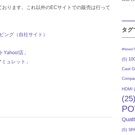
ております。これ以外のECサイトでの販売は行って
タグ
ッピング（自社サイト）
#NewerT
Yahoo!店」
10G
(5)
アミュレット」
Cast 
Compac
HDMI
(
(25
PO
Quat
(5)
SP