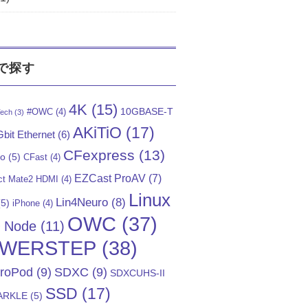
で探す
4K
(15)
10GBASE-T
#OWC
(4)
ech
(3)
AKiTiO
(17)
bit Ethernet
(6)
CFexpress
(13)
Go
(5)
CFast
(4)
EZCast ProAV
(7)
t Mate2 HDMI
(4)
Linux
Lin4Neuro
(8)
5)
iPhone
(4)
OWC
(37)
)
Node
(11)
WERSTEP
(38)
troPod
(9)
SDXC
(9)
SDXCUHS-II
SSD
(17)
ARKLE
(5)