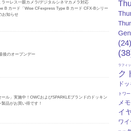
Thu
ミラーレス一眼カメラ/デジタルシネマカメラ対応
ype B カード「Wise CFexpress Type B カード CFX-Bシリー
Thu
売のお知らせ
Thun
Gen
(24
(38
今年最後のオープンデー
ラフィ
ク
ドッ
トワー
ール」実施中！OWCおよびSPARKLEブランドのドッキン
メ
ン製品がお買い得です！
イ
ワイ