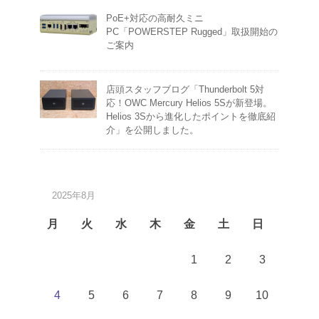
PoE+対応の高耐久ミニ
PC「POWERSTEP Rugged」取扱開始の
ご案内
店頭スタッフブログ「Thunderbolt 5対
応！OWC Mercury Helios 5Sが新登場。
Helios 3Sから進化したポイントを徹底紹
介」を公開しました。
2025年8月
月
火
水
木
金
土
日
1
2
3
4
5
6
7
8
9
10