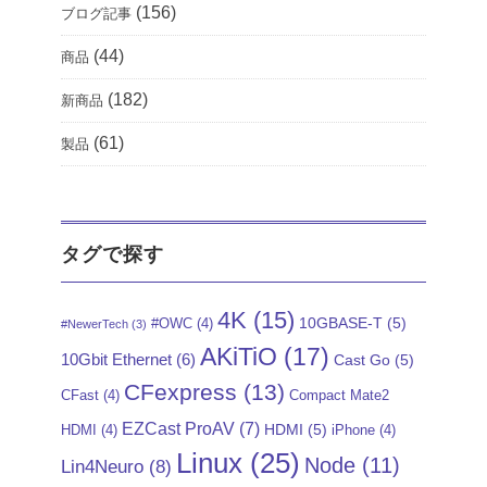
(156)
ブログ記事
(44)
商品
(182)
新商品
(61)
製品
タグで探す
4K
(15)
10GBASE-T
(5)
#OWC
(4)
#NewerTech
(3)
AKiTiO
(17)
10Gbit Ethernet
(6)
Cast Go
(5)
CFexpress
(13)
CFast
(4)
Compact Mate2
EZCast ProAV
(7)
HDMI
(5)
HDMI
(4)
iPhone
(4)
Linux
(25)
Node
(11)
Lin4Neuro
(8)