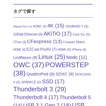
タグで探す
4K
(15)
10GBASE-T
(5)
#OWC
(4)
#NewerTech
(3)
AKiTiO
(17)
10Gbit Ethernet
(6)
Cast Go
(5)
CFexpress
(13)
CFast
(4)
Compact Mate2
EZCast ProAV
(7)
HDMI
(5)
HDMI
(4)
iPhone
(4)
Linux
(25)
Node
(11)
Lin4Neuro
(8)
POWERSTEP
OWC
(37)
(38)
QuattroPod
(9)
SDXC
(9)
SDXCUHS-
SSD
(17)
II
(5)
SPARKLE
(5)
Thunderbolt 3
(29)
Thunderbolt 4
(17)
Thunderbolt 5
USB
USB 3.1 Gen 2
(18)
(14)