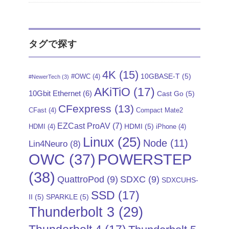
タグで探す
4K
(15)
10GBASE-T
(5)
#OWC
(4)
#NewerTech
(3)
AKiTiO
(17)
10Gbit Ethernet
(6)
Cast Go
(5)
CFexpress
(13)
CFast
(4)
Compact Mate2
EZCast ProAV
(7)
HDMI
(5)
HDMI
(4)
iPhone
(4)
Linux
(25)
Node
(11)
Lin4Neuro
(8)
POWERSTEP
OWC
(37)
(38)
QuattroPod
(9)
SDXC
(9)
SDXCUHS-
SSD
(17)
II
(5)
SPARKLE
(5)
Thunderbolt 3
(29)