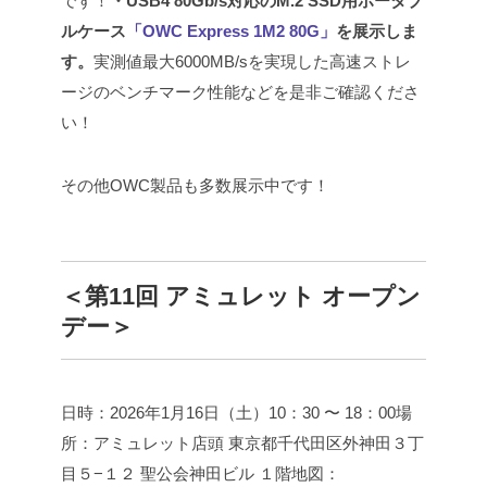
です！
・USB4 80Gb/s対応のM.2 SSD用ポータブ
ルケース
「OWC Express 1M2 80G」
を展示しま
す。
実測値最大6000MB/sを実現した高速ストレ
ージのベンチマーク性能などを是非ご確認くださ
い！
その他OWC製品も多数展示中です！
＜第11回 アミュレット オープン
デー＞
日時：2026年1月16日（土）10：30 〜 18：00
場
所：アミュレット店頭
東京都千代田区外神田３丁
目５−１２ 聖公会神田ビル １階
地図：