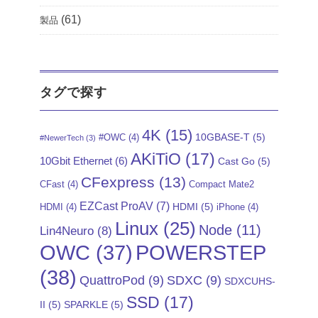
(61)
製品
タグで探す
4K
(15)
10GBASE-T
(5)
#OWC
(4)
#NewerTech
(3)
AKiTiO
(17)
10Gbit Ethernet
(6)
Cast Go
(5)
CFexpress
(13)
CFast
(4)
Compact Mate2
EZCast ProAV
(7)
HDMI
(5)
HDMI
(4)
iPhone
(4)
Linux
(25)
Node
(11)
Lin4Neuro
(8)
POWERSTEP
OWC
(37)
(38)
QuattroPod
(9)
SDXC
(9)
SDXCUHS-
SSD
(17)
II
(5)
SPARKLE
(5)