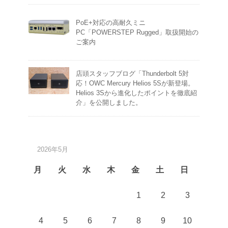
PoE+対応の高耐久ミニ
PC「POWERSTEP Rugged」取扱開始の
ご案内
店頭スタッフブログ「Thunderbolt 5対
応！OWC Mercury Helios 5Sが新登場。
Helios 3Sから進化したポイントを徹底紹
介」を公開しました。
2026年5月
月
火
水
木
金
土
日
1
2
3
4
5
6
7
8
9
10