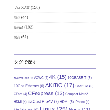
(156)
ブログ記事
(44)
商品
(182)
新商品
(61)
製品
タグで探す
4K
(15)
10GBASE-T
(5)
#OWC
(4)
#NewerTech
(3)
AKiTiO
(17)
10Gbit Ethernet
(6)
Cast Go
(5)
CFexpress
(13)
CFast
(4)
Compact Mate2
EZCast ProAV
(7)
HDMI
(5)
HDMI
(4)
iPhone
(4)
Linux
(25)
Node
(11)
Lin4Neuro
(8)