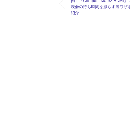
例：「Compact Mate2 HDMI
表会の待ち時間を減らす裏ワザ
紹介！