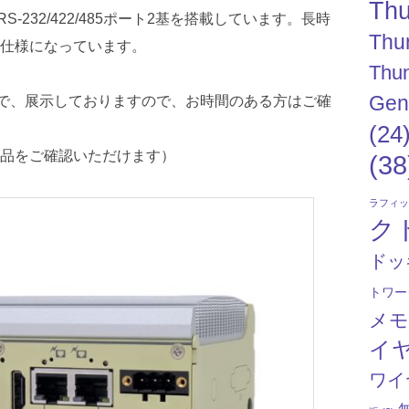
Thu
S-232/422/485ポート2基を搭載しています。長時
Thu
仕様になっています。
Thun
Gen
イで、展示しておりますので、お時間のある方はご確
(24
品をご確認いただけます）
(38
ラフィ
ク
ドッ
トワー
メ
イ
ワイ