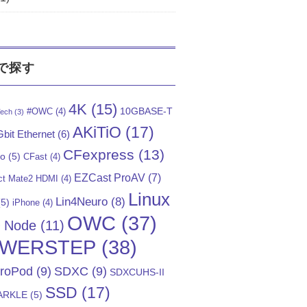
で探す
4K
(15)
10GBASE-T
#OWC
(4)
ech
(3)
AKiTiO
(17)
bit Ethernet
(6)
CFexpress
(13)
Go
(5)
CFast
(4)
EZCast ProAV
(7)
t Mate2 HDMI
(4)
Linux
Lin4Neuro
(8)
5)
iPhone
(4)
OWC
(37)
)
Node
(11)
WERSTEP
(38)
troPod
(9)
SDXC
(9)
SDXCUHS-II
SSD
(17)
ARKLE
(5)