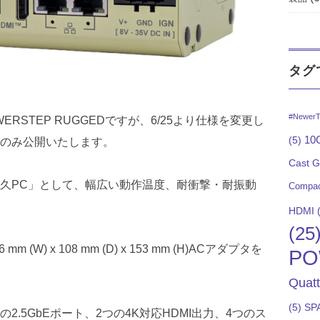
タグ
#NewerT
RSTEP RUGGEDですが、6/25より仕様を変更し
10G
(5)
のみ公開いたします。
Cast 
久PC」として、幅広い動作温度、耐衝撃・耐振動
Compac
HDMI
(
(25
(W) x 108 mm (D) x 153 mm (H)ACアダプタを
PO
Quat
(5)
SP
つの2.5GbEポート、2つの4K対応HDMI出力、4つのス