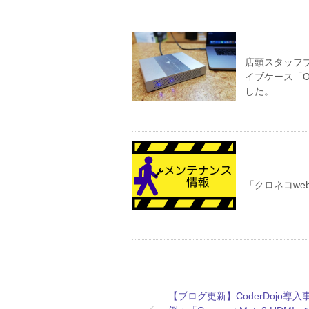
店頭スタッフブロ
イブケース「OWC
した。
「クロネコw
【ブログ更新】CoderDojo導入