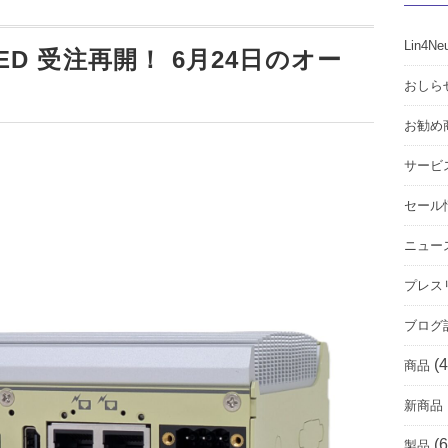
Lin4Ne
GED 受注再開！ 6月24日のオー
おしら
お勧め
サービ
セール
ニュー
プレス
ブログ
(4
商品
新商品
(6
製品