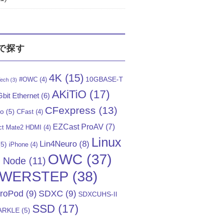
で探す
4K
(15)
10GBASE-T
#OWC
(4)
ech
(3)
AKiTiO
(17)
bit Ethernet
(6)
CFexpress
(13)
Go
(5)
CFast
(4)
EZCast ProAV
(7)
t Mate2 HDMI
(4)
Linux
Lin4Neuro
(8)
5)
iPhone
(4)
OWC
(37)
)
Node
(11)
WERSTEP
(38)
troPod
(9)
SDXC
(9)
SDXCUHS-II
SSD
(17)
ARKLE
(5)