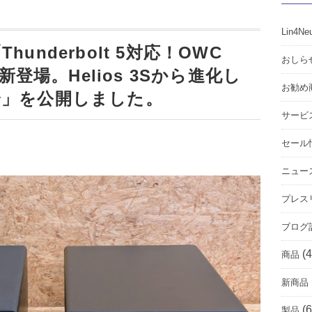
Lin4Ne
underbolt 5対応！OWC
おしら
5Sが新登場。Helios 3Sから進化し
お勧め
介」を公開しました。
サービ
セール
ニュー
プレス
ブログ
(4
商品
新商品
(6
製品