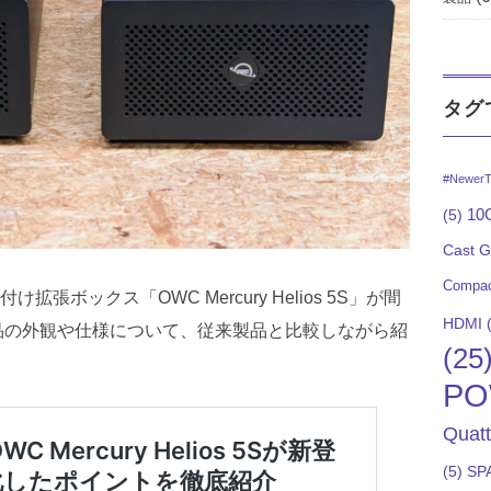
タグ
#NewerT
10G
(5)
Cast 
Compac
ss 外付け拡張ボックス「OWC Mercury Helios 5S」が間
HDMI
(
品の外観や仕様について、従来製品と比較しながら紹
(25
PO
Quat
(5)
SP