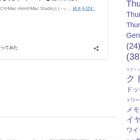
Thu
Thu
Thun
Gen
(24
(38
ラフィ
ク
ドッ
トワー
メ
イ
ワイ