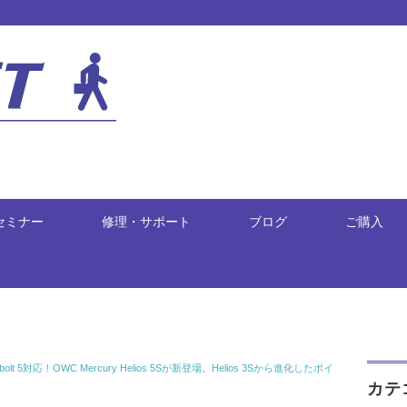
セミナー
修理・サポート
ブログ
ご購入
t 5対応！OWC Mercury Helios 5Sが新登場。Helios 3Sから進化したポイ
カテ