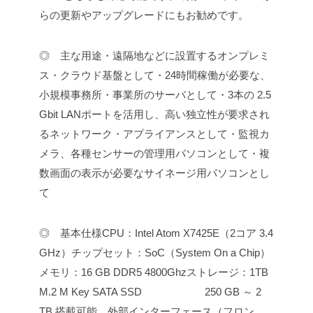
らの更新やアップグレードにもお勧めです。
◎ 主な用途
・遠隔地などに設置するオンプレミ
ス・クラウド基盤として
・24時間稼働が必要な、
小規模事務所・事業所のサーバとして
・3本の 2.5
Gbit LANポートを活用し、高い独立性が要求され
るネットワーク・アプライアンスとして
・監視カ
メラ、各種センサーの管理用パソコンとして
・複
数画面の表示が必要なサイネージ用パソコンとし
て
◎ 基本仕様
CPU：Intel Atom X7425E（2コア 3.4
GHz）
チップセット：SoC（System On a Chip）
メモリ：16 GB DDR5 4800Ghz
ストレージ：1TB
M.2 M Key SATA SSD
250 GB ～ 2
TB 搭載可能。
外部インターフェース（フロン