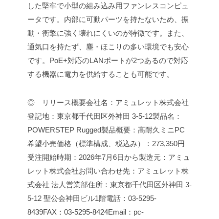
した堅牢で小型の組み込み用ファンレスコンピュ
ータです。内部に可動パーツを持たないため、振
動・衝撃に強く壊れにくいのが特徴です。また、
通気口を持たず、塵・ほこりの多い環境でも安心
です。
PoE+対応のLANポートが2つあるので対応
する機器に電力を供給することも可能です。
◎ リリース概要
会社名：アミュレット株式会社
登記地：東京都千代田区外神田 3-5-12
製品名：
POWERSTEP Rugged
製品概要：高耐久ミニPC
希望小売価格（標準構成、税込み）：273,350円
受注開始時期：2026年7月6日から
製造元：アミュ
レット株式会社
お問い合わせ先：アミュレット株
式会社 法人営業部
住所：東京都千代田区外神田 3-
5-12 聖公会神田ビル1階
電話：03-5295-
8439
FAX：03-5295-8424
Email：pc-