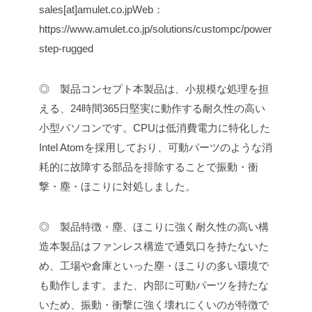
sales[at]amulet.co.jp
Web：
https://www.amulet.co.jp/solutions/custompc/power
step-rugged
◎ 製品コンセプト
本製品は、小規模な処理を担
える、24時間365日堅実に動作する耐久性の高い
小型パソコンです。CPUは低消費電力に特化した
Intel Atomを採用しており、可動パーツのような消
耗的に故障する部品を排除することで振動・衝
撃・塵・ほこりに対処しました。
◎ 製品特徴
・塵、ほこりに強く耐久性の高い構
造
本製品はファンレス構造で通気口を持たないた
め、工場や倉庫といった塵・ほこりの多い環境で
も動作します。また、内部に可動パーツを持たな
いため、振動・衝撃に強く壊れにくいのが特徴で