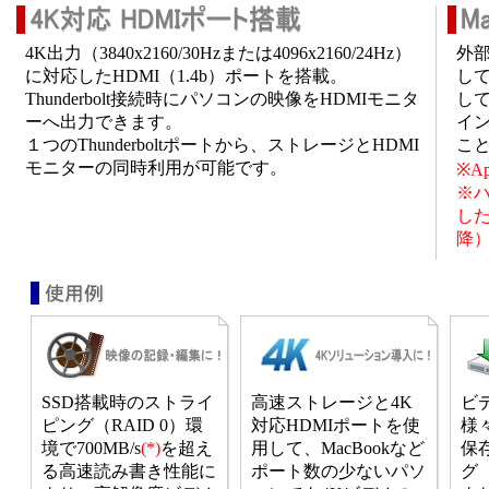
4K出力（3840x2160/30Hzまたは4096x2160/24Hz）
外
に対応したHDMI（1.4b）ポートを搭載。
して
Thunderbolt接続時にパソコンの映像をHDMIモニタ
し
ーへ出力できます。
イ
１つのThunderboltポートから、ストレージとHDMI
こ
モニターの同時利用が可能です。
※A
※ハ
した
降
SSD搭載時のストライ
高速ストレージと4K
ビ
ピング（RAID 0）環
対応HDMIポートを使
様
境で700MB/s
(*)
を超え
用して、MacBookなど
保
る高速読み書き性能に
ポート数の少ないパソ
グ（