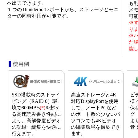
へ出力できます。
も利
１つのThunderbolt 3ポートから、ストレージとモニ
メ
ターの同時利用が可能です。
可
※
り
※
た場
能
SSD搭載時のストライ
高速ストレージと4K
ビ
ピング（RAID 0）環
対応DisplayPortを使用
様
境で800MB/s
(*)
を超え
して、ノートPCなど
保
る高速読み書き性能に
のポート数の少ないパ
グ（
より、高解像度ビデオ
ソコンでも4Kビデオ
よ
の記録・編集を快適に
の編集環境を構築でき
管
行えます。
ます。