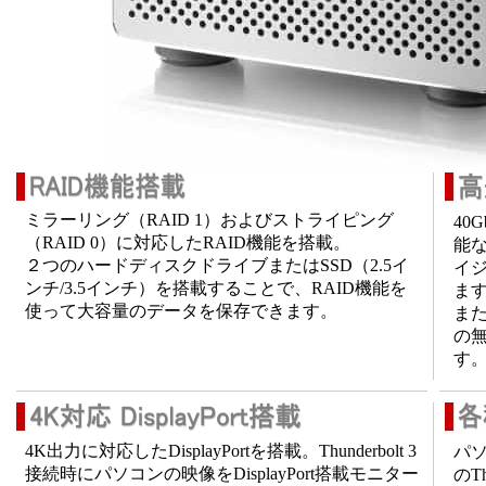
ミラーリング（RAID 1）およびストライピング
40
（RAID 0）に対応したRAID機能を搭載。
能な
２つのハードディスクドライブまたはSSD（2.5イ
イジ
ンチ/3.5インチ）を搭載することで、RAID機能を
ま
使って大容量のデータを保存できます。
また
の
す
4K出力に対応したDisplayPortを搭載。Thunderbolt 3
パソ
接続時にパソコンの映像をDisplayPort搭載モニター
のT