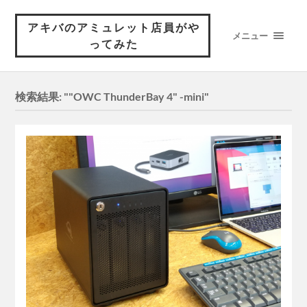
アキバのアミュレット店員がや
メニュー
ってみた
検索結果: ""OWC ThunderBay 4" -mini"