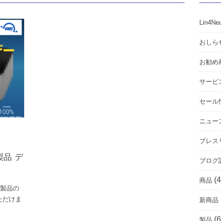
Lin4Ne
おしら
お勧め
サービ
セール
ニュー
プレス
製品 デ
ブログ
(4
商品
売製品の
ただけま
新商品
(6
製品