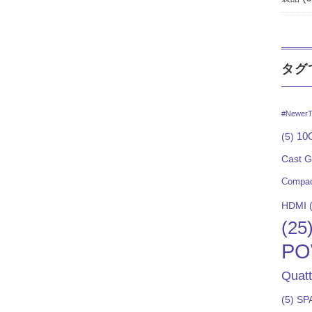
タグ
#NewerT
10G
(5)
Cast 
Compac
HDMI
(
(25
PO
Quat
(5)
SP