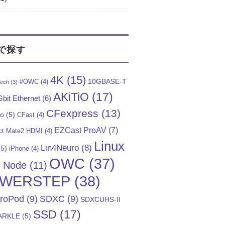
で探す
4K
(15)
10GBASE-T
#OWC
(4)
ech
(3)
AKiTiO
(17)
bit Ethernet
(6)
CFexpress
(13)
Go
(5)
CFast
(4)
EZCast ProAV
(7)
t Mate2 HDMI
(4)
Linux
Lin4Neuro
(8)
5)
iPhone
(4)
OWC
(37)
)
Node
(11)
WERSTEP
(38)
troPod
(9)
SDXC
(9)
SDXCUHS-II
SSD
(17)
ARKLE
(5)