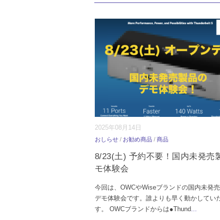
2025年08月14日
おしらせ
/
お勧め商品
/
商品
8/23(土) 予約不要！国内未発売
モ体験会
今回は、OWCやWiseブランドの国内未発
デモ体験会です。誰よりも早く動かしてい
す。 OWCブランドからは●Thund
...