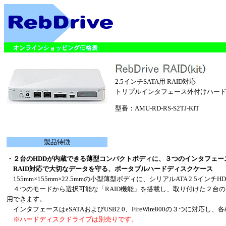
2.5インチSATA用 RAID対応
トリプルインタフェース外付けハード
型番：AMU-RD-RS-S2TJ-KIT
製品特徴
・２台のHDDが内蔵できる薄型コンパクトボディに、３つのインタフェー
RAID対応で大切なデータを守る、ポータブルハードディスクケース
155mm×155mm×22.5mmの小型薄型ボディに、シリアルATA 2.5イン
４つのモードから選択可能な「RAID機能」を搭載し、取り付けた２台
用できます。
インタフェースはeSATAおよびUSB2.0、FireWire800の３つに対応
※ハードディスクドライブは別売りです。