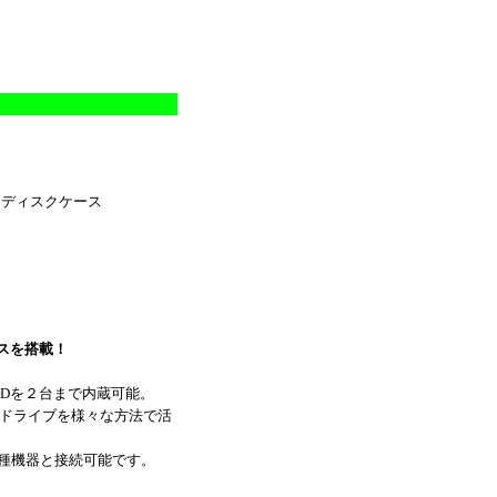
ディスクケース
スを搭載！
チHDDを２台まで内蔵可能。
のドライブを様々な方法で活
し、各種機器と接続可能です。