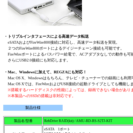
・トリプルインタフェースによる高速データ転送
eSATAおよびFireWire800接続に対応し、高速データ転送を実現。
２つのFireWire800ポートによるデイジーチェーン接続も可能です。
FireWireポートによるバスパワー給電で、ACアダプタなしでの動作も可
さらにUSB2.0接続にも対応します。
・Mac、Windowsに加えて、REGZAにも対応！
Mac OS X、Windowsはもちろん、テレビ・チューナーでの録画にも利
Mac OS Xでは、FireWireおよびUSB接続の起動ドライブとしても機能し
※搭載するハードディスクの性能によっては、録画できない場合があり
※本製品へのSSDの搭載は非対応です。
製品仕様
製品名/型番
RebDrive RAID(kit) / AMU-RD-RS-S2TJ-KIT
eSATA 1ポート