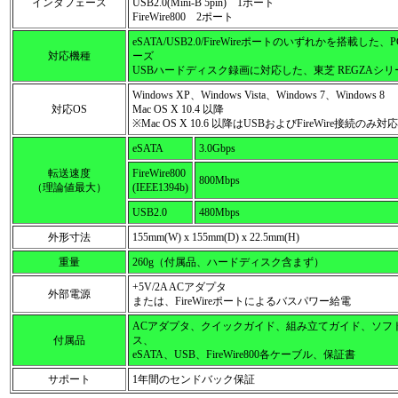
インタフェース
USB2.0(Mini-B 5pin) 1ポート
FireWire800 2ポート
eSATA/USB2.0/FireWireポートのいずれかを搭載した、PCお
対応機種
ーズ
USBハードディスク録画に対応した、東芝 REGZAシリ
Windows XP、Windows Vista、Windows 7、Windows 8
対応OS
Mac OS X 10.4 以降
※Mac OS X 10.6 以降はUSBおよびFireWire接続のみ対応
eSATA
3.0Gbps
転送速度
FireWire800
800Mbps
（理論値最大）
(IEEE1394b)
USB2.0
480Mbps
外形寸法
155mm(W) x 155mm(D) x 22.5mm(H)
重量
260g（付属品、ハードディスク含まず）
+5V/2A ACアダプタ
外部電源
または、FireWireポートによるバスパワー給電
ACアダプタ、クイックガイド、組み立てガイド、ソフ
付属品
ス、
eSATA、USB、FireWire800各ケーブル、保証書
サポート
1年間のセンドバック保証