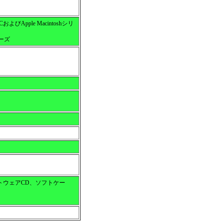
よびApple Macintoshシリ
ーズ
トウェアCD、ソフトケー