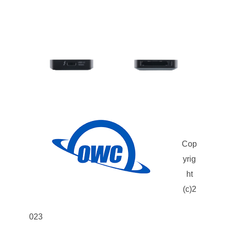
Cop
yrig
ht
(c)2
023