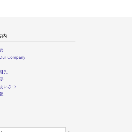
案内
要
 Our Company
引先
要
あいさつ
報