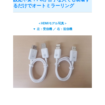
るだけでオートミラーリング
＜HDMIモデル写真＞
▼ 左：受信機 ／ 右：送信機