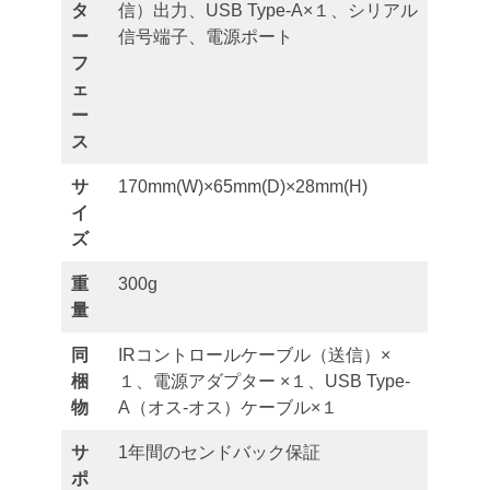
タ
信）出力、USB Type-A×１、シリアル
ー
信号端子、電源ポート
フ
ェ
ー
ス
サ
170mm(W)×65mm(D)×28mm(H)
イ
ズ
重
300g
量
同
IRコントロールケーブル（送信）×
梱
１、電源アダプター ×１、USB Type-
物
A（オス-オス）ケーブル×１
サ
1年間のセンドバック保証
ポ