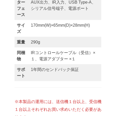
ター
AUX出力、IR入力、USB Type-A、
フェ
シリアル信号端子、電源ポート
ース
サイ
170mm(W)×65mm(D)×28mm(H)
ズ
重量
290g
同梱
IRコントロールケーブル（受信）×
物
１、電源アダプター ×１
サポ
1年間のセンドバック保証
ート
※本製品の運用には、送信機１台以上、受信機
１台以上それぞれお買い求めいただく必要があ