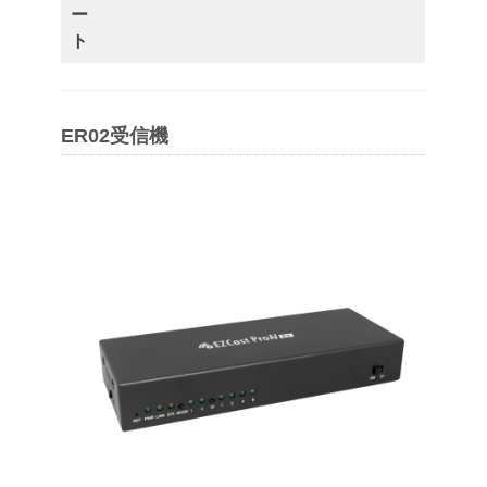
ー
ト
ER02受信機