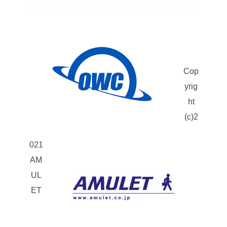
Cop
yrig
ht
(c)2
021
AM
UL
ET