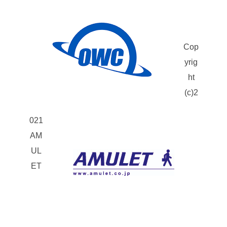
Cop
yrig
ht
(c)2
021
AM
UL
ET