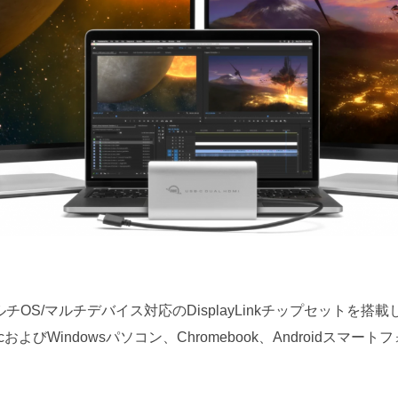
ルチOS/マルチデバイス対応のDisplayLinkチップセットを搭載し
acおよびWindowsパソコン、Chromebook、Androidス
。