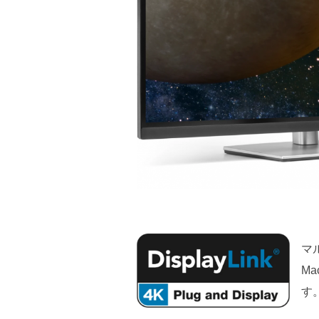
マ
M
す