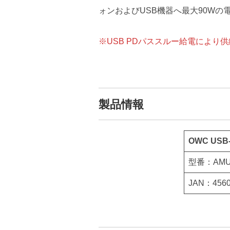
ォンおよびUSB機器へ最大90Wの
※USB PDパススルー給電によ
製品情報
OWC USB-C
型番：AMU
JAN：4560