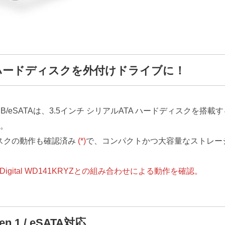
TAハードディスクを外付けドライブに！
FireWire/USB/eSATAは、3.5インチ シリアルATA ハードデ
。
ィスクの動作も確認済み
(*)
で、コンパクトかつ大容量なストレー
 Digital WD141KRYZとの組み合わせによる動作を確認。
 Gen 1 / eSATA対応