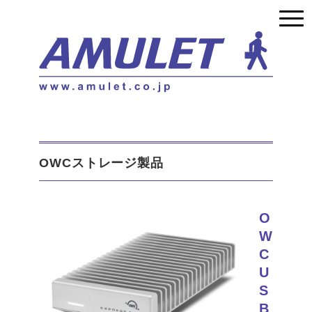
OWCストレージ製品
O
W
C
U
S
B