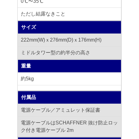
0℃〜35℃
ただし結露なきこと
サイズ
222mm(W)ｘ276mm(D)ｘ176mm(H)
ミドルタワー型の約半分の高さ
重量
約5kg
付属品
電源ケーブル／アミュレット保証書
電源ケーブルはSCHAFFNER 抜け防止ロッ
ク付き電源ケーブル 2m