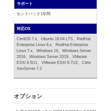
サポート
センドバック1年間
対応OS
CentOS 7.x、Ubuntu 18.04 LTS、RedHat
Enterprise Linux 6.x、RedHat Enterprise
Linux 7.x、Windows 10、Windows Server
2016、Windows Server 2019、VMware
ESXi 6.5U1、VMware ESXi 6.7U2、Citrix
XenServer 7.2
オプション