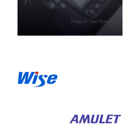
さい。
Photo © Joel Marklund