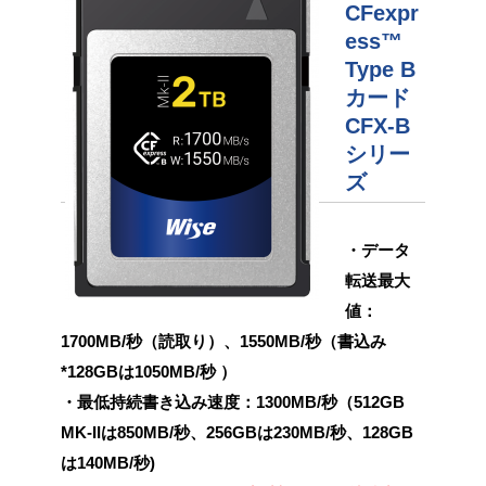
CFexpr
ess™
Type B
カード
CFX-B
シリー
ズ
・データ
転送最大
値：
1700MB/秒（読取り）、1550MB/秒（書込み
*128GBは1050MB/秒 ）
・最低持続書き込み速度：1300MB/秒（512GB
MK-IIは850MB/秒、256GBは230MB/秒、128GB
は140MB/秒)