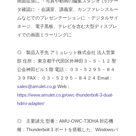
画面拡張に
・写真や動画の編集スタジオでのデー
タ確認に
・会議室、講義室、カンファレンスルー
ムなどでのプレゼンテーションに
・デジタルサイ
ネージ、電子黒板、テレビを含む大型ディスプレ
イでの画面ミラーリングに
◎ 製品入手先
アミュレット株式会社 法人営業
部
住所： 東京都千代田区外神田３－５－１２ 聖
公会神田ビル１階
電話： ０３－５２９５－８４
３９
FAX： ０３－５２９５－８４２４
Email：
sales@amulet.co.jp
Web：
https://www.amulet.co.jp/owc-thunderbolt-3-dual-
hdmi-adapter/
◎ 主要諸元
型番：AMU-OWC-T3DHA
対応機
種：Thunderbolt 3 ポートを搭載した、Windowsパ