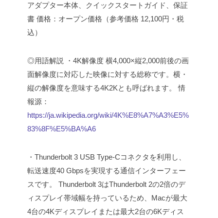
アダプター本体、クイックスタートガイド、保証
書
価格：オープン価格（参考価格 12,100円・税
込）
◎用語解説
・4K解像度
横4,000×縦2,000前後の画
面解像度に対応した映像に対する総称です。横・
縦の解像度を意味する4K2Kとも呼ばれます。
情
報源：
https://ja.wikipedia.org/wiki/4K%E8%A7%A3%E5%
83%8F%E5%BA%A6
・Thunderbolt 3
USB Type-Cコネクタを利用し、
転送速度40 Gbpsを実現する通信インターフェー
スです。
Thunderbolt 3はThunderbolt 2の2倍のデ
ィスプレイ帯域幅を持っているため、Macが最大
4台の4Kディスプレイまたは最大2台の6Kディス