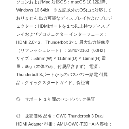
ソコンおよびMac
対応OS：macOS 10.12以降、
Windows 10 64bit ※左記以外のOSには対応して
おりません
出力可能なディスプレイおよびプロジ
ェクター：HDMIポートを１つ以上持つディスプ
レイおよびプロジェクター
インターフェース：
HDMI 2.0×２、Thunderbolt 3×１
最大出力解像度
（リフレッシュレート）：3840×2160（60Hz）
サイズ：59mm(W) × 113mm(D) × 16mm(H)
重
量：96g（本体のみ、付属品含まず）
電源：
Thunderbolt 3ポートからのバスパワー給電
付属
品：クイックスタートガイド、保証書
◎ サポート
１年間のセンドバック保証
◎ 販売価格
品名：OWC Thunderbolt 3 Dual
HDMI Adapter
型番：AMU-OWC-T3DHA
内容物：