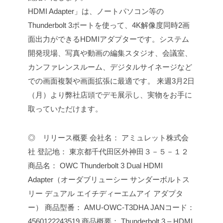
HDMI Adapter」は、ノートパソコン等の
Thunderbolt 3ポートを使って、4K解像度同時2画
面出力ができるHDMIアダプターです。システム
開発現場、写真や動画の編集スタジオ、会議室、
カンファレンスルーム、デジタルサイネージなど
での画面複製や画面拡張に最適です。
来週3月2日
（月）より弊社店頭でデモ展示し、実物をお手に
取っていただけます。
◎ リリース概要
会社名： アミュレット株式会
社
登記地： 東京都千代田区外神田３－５－１２
商品名： OWC Thunderbolt 3 Dual HDMI
Adapter（オーダブリューシー サンダーボルトス
リー デュアル エイチディーエムアイ アダプタ
ー）
商品型番： AMU-OWC-T3DHA
JANコード：
4560122243519
商品概要： Thunderbolt 3 – HDMI