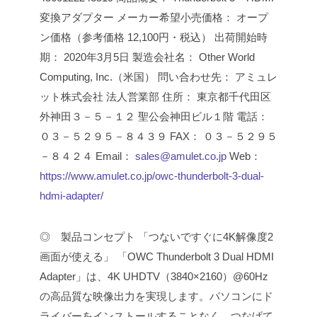
変換アダプター
メーカー希望小売価格： オープ
ン価格（参考価格 12,100円・税込）
出荷開始時
期： 2020年3月5日
製造会社名： Other World
Computing, Inc.（米国）
問い合わせ先： アミュレ
ット株式会社 法人営業部
住所： 東京都千代田区
外神田３－５－１２ 聖公会神田ビル１階
電話：
０３－５２９５－８４３９
FAX： ０３－５２９５
－８４２４
Email：
sales@amulet.co.jp
Web：
https://www.amulet.co.jp/owc-thunderbolt-3-dual-
hdmi-adapter/
◎ 製品コンセプト
「つないですぐに4K解像度2
画面が使える」
「OWC Thunderbolt 3 Dual HDMI
Adapter」は、4K UHDTV（3840×2160）@60Hz
の高品質な映像出力を実現します。パソコンにド
ライバーをインストールすることなく、つなげて