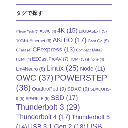
タグで探す
4K
(15)
10GBASE-T
(5)
#OWC
(4)
#NewerTech
(3)
AKiTiO
(17)
10Gbit Ethernet
(6)
Cast Go
(5)
CFexpress
(13)
CFast
(4)
Compact Mate2
EZCast ProAV
(7)
HDMI
(5)
HDMI
(4)
iPhone
(4)
Linux
(25)
Node
(11)
Lin4Neuro
(8)
POWERSTEP
OWC
(37)
(38)
QuattroPod
(9)
SDXC
(9)
SDXCUHS-
SSD
(17)
II
(5)
SPARKLE
(5)
Thunderbolt 3
(29)
Thunderbolt 4
(17)
Thunderbolt 5
USB
USB 3.1 Gen 2
(18)
(14)