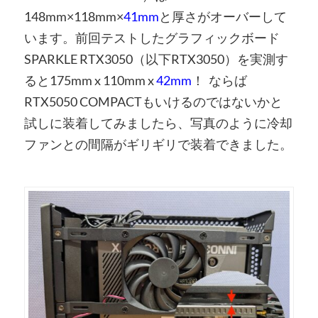
148mm
×118mm
×
41mm
と厚さがオーバーして
います。
前回テストしたグラフィックボード
SPARKLE RTX3050（以下RTX3050）を実測す
ると175mm x 110mm x
42mm
！ ならば
RTX5050 COMPACTもいけるのではないかと
試しに装着してみましたら、写真のように冷却
ファンとの間隔がギリギリで装着できました。