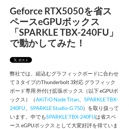
Geforce RTX5050を省ス
ペースeGPUボックス
「SPARKLE TBX-240FU」
で動かしてみた！
弊社では、組込むグラフィックボードに合わせ
て３タイプのThunderbolt 3対応 グラフィック
ボード専用 外付け拡張ボックス（以下 eGPUボ
ックス）（
AKiTiO Node Titan
、
SPARKLE TBX-
240FU
、
SPARKLE Studio-G 750
）を取り扱って
います。中でも
SPARKLE TBX-240FU
は省スペ
ース eGPUボックス として大変好評を得ていま