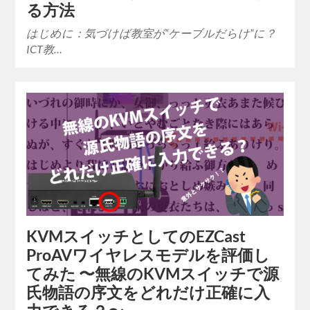
る方法
はじめに：気づけば教室が“ケーブルだらけ”に？
ICT教…
KVMスイッチとしてのEZCast
ProAVワイヤレスモデルを評価し
てみた 〜無線のKVMスイッチで源
氏物語の序文をどれだけ正確に入