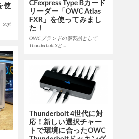
CFexpress Type Bカード
」を使
リーダー「OWC Atlas
FXR」を使ってみまし
、3ポ
た！
OWCブランドの新製品として
Thunderbolt 3と…
Thunderbolt 4世代に対
応！新しい選択チャー
トで環境に合ったOWC
Thunderboltドッキング