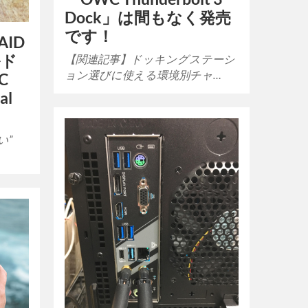
Dock」は間もなく発売
です！
AID
ルド
【関連記事】ドッキングステーシ
ョン選びに使える環境別チャ…
C
al
い”