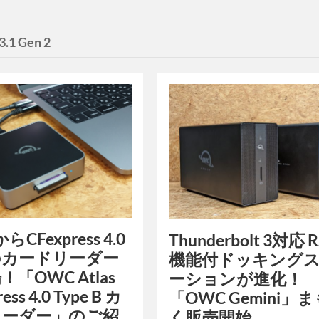
3.1 Gen 2
らCFexpress 4.0
Thunderbolt 3対応 
のカードリーダー
機能付ドッキング
「OWC Atlas
ーションが進化！
ess 4.0 Type B カ
「OWC Gemini」
リーダー」のご紹
く販売開始