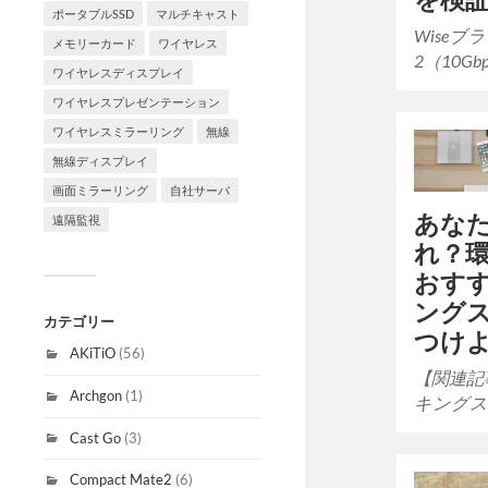
ポータブルSSD
マルチキャスト
Wiseブラ
メモリーカード
ワイヤレス
2（10Gb
ワイヤレスディスプレイ
ワイヤレスプレゼンテーション
ワイヤレスミラーリング
無線
無線ディスプレイ
画面ミラーリング
自社サーバ
あな
遠隔監視
れ？
おす
ング
カテゴリー
つけ
AKiTiO
(56)
【関連記事
Archgon
(1)
キングス
Cast Go
(3)
Compact Mate2
(6)