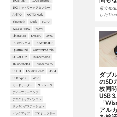
10GBASE-T
10Gb Ethernet
最大40
10G ネットワークアダプター
したThun
AKiTiO
AKiTiO Node
Bluetooth
Dock
eGPU
EZCast ProAV
HDMI
Lin4Neuro
NVIDIA
OWC
PCIeボックス
POWERSTEP
QuattroPod
QuattroPod Mini
SORACOM
Thunderbolt 3
Thunderbolt 4
Thunderbolt 5
UHS-II
USB 3.1 Gen 2
USB4
ダブ
USB type-C
Wise
のSD
カードリーダー
ストレージ
枚同
ディープラーニング
USB 3
デスクトップパソコン
「Wise
ドッキングステーション
アル
バックアップ
プロジェクター
を検