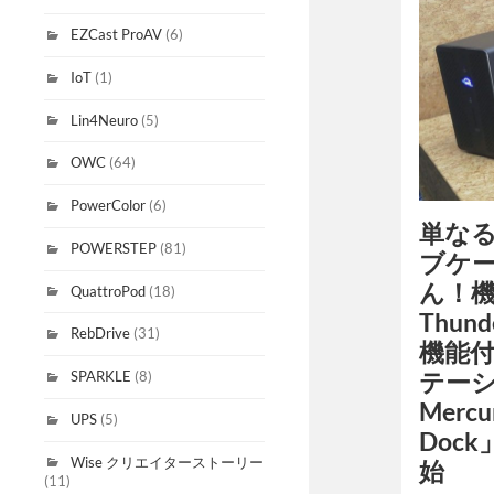
EZCast ProAV
(6)
IoT
(1)
Lin4Neuro
(5)
OWC
(64)
PowerColor
(6)
単な
POWERSTEP
(81)
ブケ
ん！
QuattroPod
(18)
Thund
RebDrive
(31)
機能
テーシ
SPARKLE
(8)
Mercur
UPS
(5)
Doc
Wise クリエイターストーリー
始
(11)