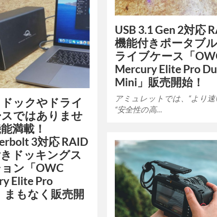
USB 3.1 Gen 2対応 R
機能付きポータブ
ライブケース「OW
Mercury Elite Pro Du
Mini」販売開始！
アミュレットでは、“より速
るドックやドライ
“安全性の高…
ースではありませ
機能満載！
erbolt 3対応 RAID
付きドッキングス
ョン「OWC
y Elite Pro
k」まもなく販売開