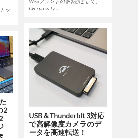
Wiseブランドの新製品として、
CFexpress Ty…
能付ドッ
いた
の2
USB＆Thunderblt 3対応
2
で高解像度カメラのデ
ジ
ータを高速転送！
e