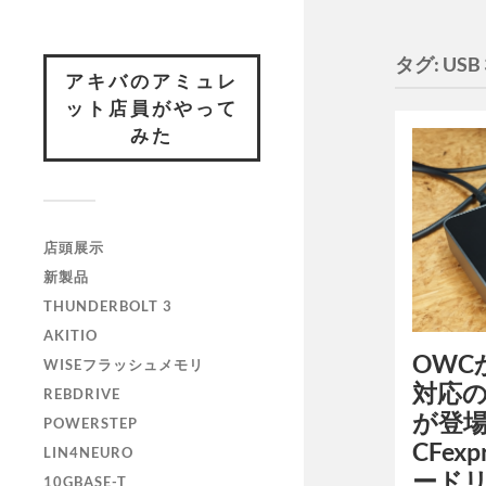
タグ:
USB 
アキバのアミュレ
ット店員がやって
みた
店頭展示
新製品
THUNDERBOLT 3
AKITIO
OWCか
WISEフラッシュメモリ
対応
REBDRIVE
が登場！
POWERSTEP
CFexpr
LIN4NEURO
ード
10GBASE-T