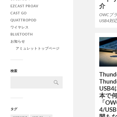
介
EZCAST PROAV
CAST GO
OWCブ
USB4対応
QUATTROPOD
ワイヤレス
BLUETOOTH
お知らせ
アミュレットトップページ
検索
Thund
Thun
USB
本で
「OWC 
4/U
タグ
間も