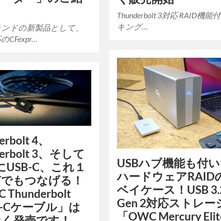
Thunderbolt 3対応 RAID機
キング…
ランドの新製品として、
のCFexpr…
erbolt 4、
derbolt 3、そして
USBハブ機能も付
4にUSB-C、これ１
ハードウェアRAID
何でもつなげる！
ベイケース！USB 3.
Thunderbolt
Gen 2対応ストレー
SB-Cケーブル」は
「OWC Mercury Elit
なく発売です！