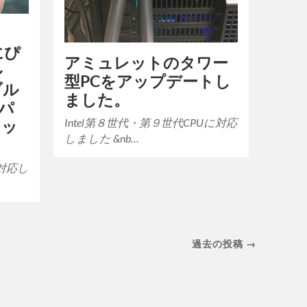
Kにぴ
アミュレットのタワー
ル
型PCをアップデートし
ブル
ました。
のパ
Intel第８世代・第９世代CPUに対応
ェッ
しました &nb…
対応し
過去の投稿 →