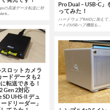
Pro Dual – USB-C
Gbpsの高速データ転送に対
ってみた！
derb…
ハードウェアRAIDに加えて
ートのUSBハブ機能も…
ルスロットカメラ
カードデータも2
時に転送できる！
.2 Gen 2対応
 SD UHS-II デュ
カードリーダー」
証してみた！