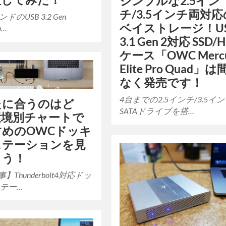
シンプルな2.5イン
チ/3.5インチ両対応
ンドのUSB 3.2 Gen
ベイストレージ！U
p…
3.1 Gen 2対応 SSD/
ケース「OWC Mercu
Elite Pro Quad」
なく発売です！
4台までの2.5インチ/3.5イ
たに合うのはど
SATAドライブを搭…
環境別チャートで
すめのOWCドッキ
ステーションを見
よう！
】Thunderbolt4対応ドッ
テー…