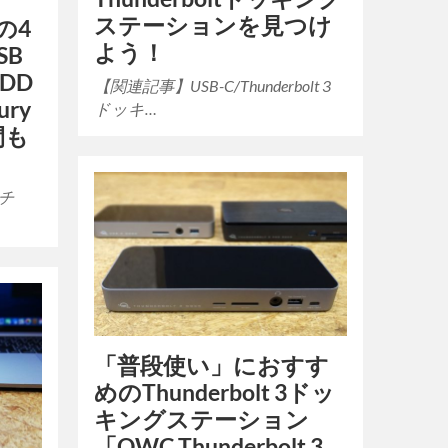
ステーションを見つけ
の4
よう！
SB
HDD
【関連記事】USB-C/Thunderbolt 3
ry
ドッキ…
は間も
ンチ
「普段使い」におすす
めのThunderbolt 3ドッ
キングステーション
「OWC Thunderbolt 3