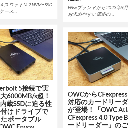
スロットM.2 NVMe SSD
Wiseブランドから2023年9
ケース…
お求めやすい価格の…
derbolt 5接続で実
OWCからCFexpress 
大6000MB/s超！
対応のカードリー
の内蔵SSDに迫る性
が登場！「OWC Atl
外付けドライブで
CFexpress 4.0 Type 
したポータブル
ードリーダー」の
OWC Envoy