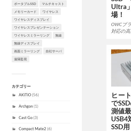
ポータブルSSD
マルチキャスト
Ult
メモリーカード
ワイヤレス
場！
ワイヤレスディスプレイ
OWCブラン
ワイヤレスプレゼンテーション
対応の高
ワイヤレスミラーリング
無線
無線ディスプレイ
画面ミラーリング
自社サーバ
遠隔監視
カテゴリー
ヒー
AKiTiO
(56)
でSS
Archgon
(1)
測値最
USB4
Cast Go
(3)
SSD
Compact Mate2
(6)