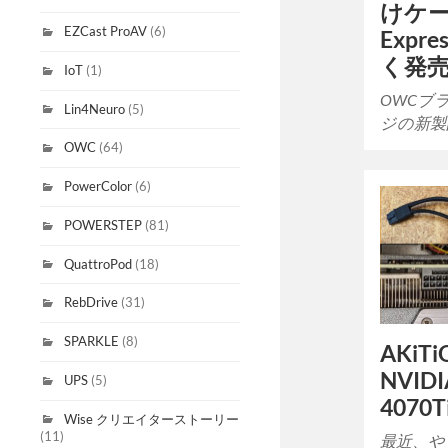
けケー
EZCast ProAV
(6)
Expr
く発
IoT
(1)
OWCブ
Lin4Neuro
(5)
ジの新製
OWC
(64)
PowerColor
(6)
POWERSTEP
(81)
QuattroPod
(18)
RebDrive
(31)
SPARKLE
(8)
AKiTi
NVIDI
UPS
(5)
407
Wise クリエイターストーリー
(11)
最近、や