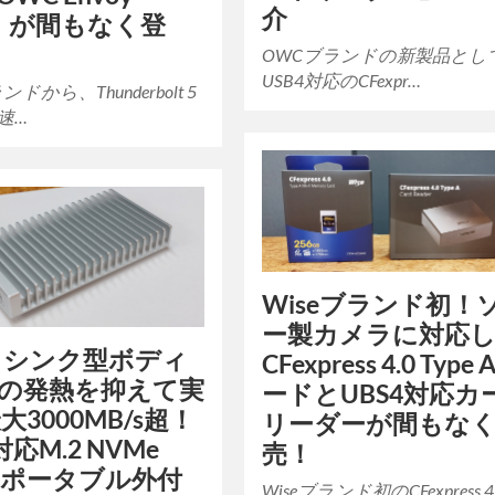
介
ra」が間もなく登
OWCブランドの新製品とし
USB4対応のCFexpr…
ドから、Thunderbolt 5
速…
Wiseブランド初！
ー製カメラに対応
トシンク型ボディ
CFexpress 4.0 Type 
Dの発熱を抑えて実
ードとUBS4対応カ
大3000MB/s超！
リーダーが間もな
対応M.2 NVMe
売！
用 ポータブル外付
Wiseブランド初のCFexpress 4