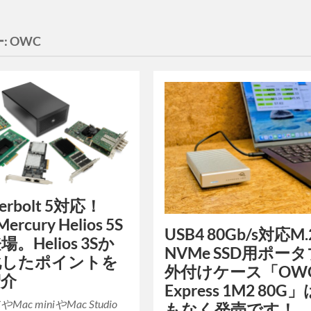
:
OWC
erbolt 5対応！
ercury Helios 5S
USB4 80Gb/s対応M.
。Helios 3Sか
NVMe SSD用ポー
化したポイントを
外付けケース「OW
紹介
Express 1M2 80G
ac miniやMac Studio
もなく発売です！