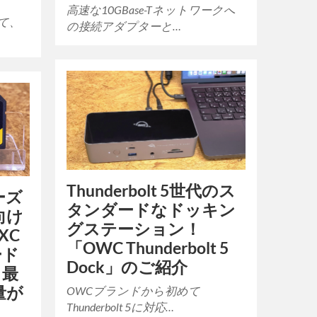
高速な10GBase-Tネットワークへ
て、
の接続アダプターと…
Thunderbolt 5世代のス
ーズ
タンダードなドッキン
向け
グステーション！
XC
「OWC Thunderbolt 5
ード
Dock」のご紹介
、最
量が
OWCブランドから初めて
Thunderbolt 5に対応…