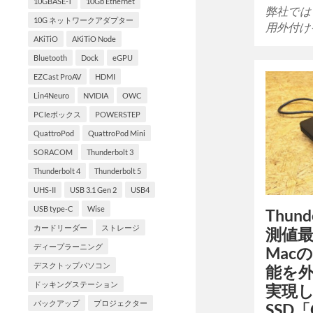
10GBASE-T
10Gb Ethernet
弊社では４
10G ネットワークアダプター
用外付け
AKiTiO
AKiTiO Node
Bluetooth
Dock
eGPU
EZCast ProAV
HDMI
Lin4Neuro
NVIDIA
OWC
PCIeボックス
POWERSTEP
QuattroPod
QuattroPod Mini
SORACOM
Thunderbolt 3
Thunderbolt 4
Thunderbolt 5
UHS-II
USB 3.1 Gen 2
USB4
USB type-C
Wise
Thun
カードリーダー
ストレージ
測値最
ディープラーニング
Mac
デスクトップパソコン
能を
ドッキングステーション
実現
バックアップ
プロジェクター
SSD「