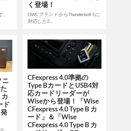
く登場！
OWCブランドからThunderbolt 5に
て、
対応した2…
CFexpress 4.0準拠の
ソニ
Type BカードとUSB4対
した
応カードリーダーが
A カ
Wiseから登場！「Wise
ード
CFexpress 4.0 Type B カ
く発
ード」＆「Wise
CFexpress 4.0 Type B カ
.0