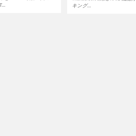
RT…
キング…