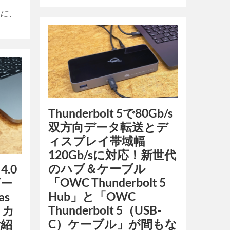
月に、
Thunderbolt 5で80Gb/s
双方向データ転送とデ
ィスプレイ帯域幅
120Gb/sに対応！新世代
のハブ＆ケーブル
4.0
「OWC Thunderbolt 5
ダー
Hub」と「OWC
as
Thunderbolt 5（USB-
B カ
C）ケーブル」が間もな
ご紹