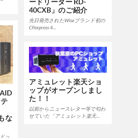
ードリーダー RD-
40CXB」のご紹介
先日発売されたWiseブランド初の
CFexpress 4…
アミュレット楽天ショ
ップがオープンしまし
RAID
た！！
ステ
以前からニュースレター等で匂わ
せていた「アミュレット楽天…
まもな
能付ドッ