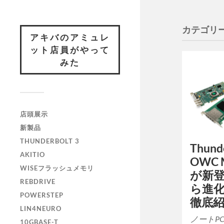
カテゴリー
アキバのアミュレ
ット店員がやって
みた
店頭展示
新製品
THUNDERBOLT 3
Thund
AKITIO
OWC M
WISEフラッシュメモリ
が新登場
REBDRIVE
ら進
POWERSTEP
徹底
LIN4NEURO
ノートPCやM
10GBASE-T