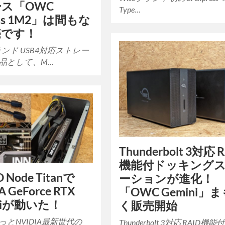
ス「OWC
Type…
ess 1M2」は間もな
売です！
ランド USB4対応ストレー
品として、M…
Thunderbolt 3対応 
機能付ドッキング
O Node Titanで
ーションが進化！
A GeForce RTX
「OWC Gemini」
0Tiが動いた！
く販売開始
っとNVIDIA最新世代の
Thunderbolt 3対応 RAID機