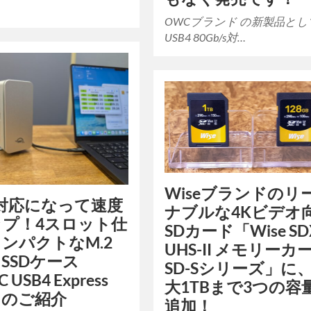
OWCブランド の新製品とし
USB4 80Gb/s対…
Wiseブランドのリ
4対応になって速度
ナブルな4Kビデオ
ップ！4スロット仕
SDカード「Wise SD
ンパクトなM.2
UHS-II メモリーカ
 SSDケース
SD-Sシリーズ」に
USB4 Express
大1TBまで3つの容
」のご紹介
追加！