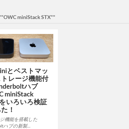
OWC miniStack STX""
miniとベストマッ
ストレージ機能付
nderboltハブ
miniStack
」をいろいろ検証
みた！
ジ機能を搭載した
rboltハブの新製…