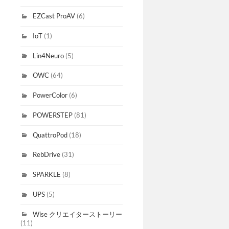
EZCast ProAV
(6)
IoT
(1)
Lin4Neuro
(5)
OWC
(64)
PowerColor
(6)
POWERSTEP
(81)
QuattroPod
(18)
RebDrive
(31)
SPARKLE
(8)
UPS
(5)
Wise クリエイターストーリー
(11)