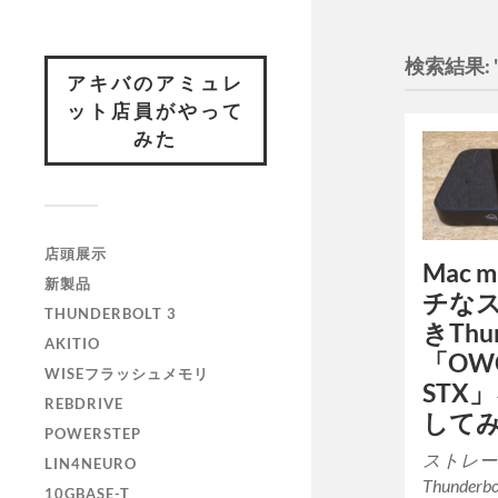
検索結果: ""
アキバのアミュレ
ット店員がやって
みた
店頭展示
Mac 
新製品
チな
THUNDERBOLT 3
きThu
AKITIO
「OWC 
WISEフラッシュメモリ
STX
REBDRIVE
して
POWERSTEP
ストレー
LIN4NEURO
Thunde
10GBASE-T