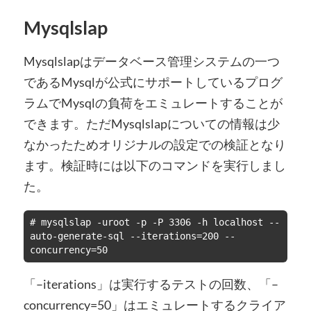
Mysqlslap
Mysqlslapはデータベース管理システムの一つ
であるMysqlが公式にサポートしているプログ
ラムでMysqlの負荷をエミュレートすることが
できます。ただMysqlslapについての情報は少
なかったためオリジナルの設定での検証となり
ます。検証時には以下のコマンドを実行しまし
た。
# mysqlslap -uroot -p -P 3306 -h localhost --
auto-generate-sql --iterations=200 --
concurrency=50
「–iterations」は実行するテストの回数、「–
concurrency=50」はエミュレートするクライア