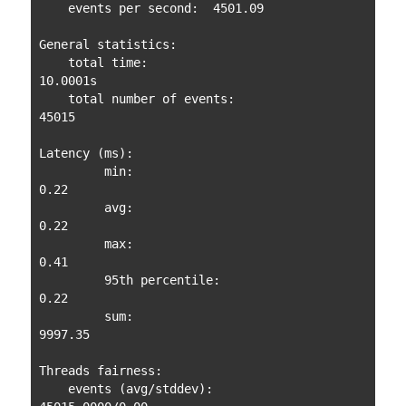
    events per second:  4501.09

General statistics:

    total time:                          
10.0001s

    total number of events:              
45015

Latency (ms):

         min:                                    
0.22

         avg:                                    
0.22

         max:                                    
0.41

         95th percentile:                        
0.22

         sum:                                 
9997.35

Threads fairness:

    events (avg/stddev):           