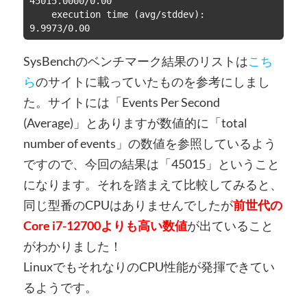
45015.0000/0.00

    execution time (avg/stddev):   
SysBenchのベンチマーク結果のリストは
こち
ら
のサイトに載っていたものを参考にしまし
た。サイトには「Events Per Second
(Average)」とありますが数値的に「total
number of events」の数値を参照しているよう
ですので、今回の結果は「45015」ということ
になります。それを踏まえて比較してみると、
同じ型番のCPUはありませんでしたが
前世代の
Core i7-12700よりも高い数値
が出ていること
がわかりました！
LinuxでもそれなりのCPU性能が発揮できてい
るようです。