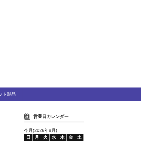
ット製品
営業日カレンダー
今月(2026年8月)
日
月
火
水
木
金
土