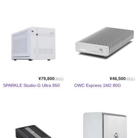
Compact Mate2
Archgon
PowerColor
NewerTech
RebDrive／FireRack
Lin4NeuroプリインストールPC
¥79,800
¥46,500
(税込)
(税込)
Shaffner
SPARKLE Studio-G Ultra 850
OWC Express 1M2 80G
1URack2Mini
用途別から探す
PCIe拡張ボックス
GPU拡張ボックス