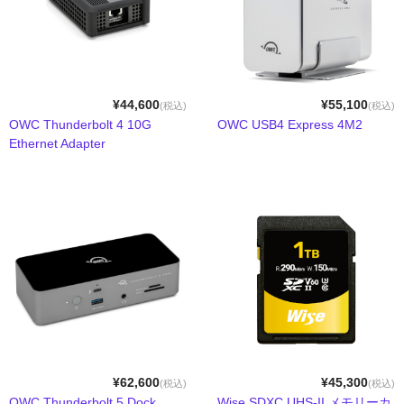
GPU拡張ボックスセット
SSD
ケーブル＆変換アダプタ
¥44,600
¥55,100
(税込)
(税込)
OWC Thunderbolt 4 10G
OWC USB4 Express 4M2
デスクトップストレージセット
Ethernet Adapter
ポータブルストレージセット
ドッキングステーション
ネットワークアダプタ
パソコン&PCサーバー
デスクトップドライブケース
ポータブルドライブケース
¥62,600
¥45,300
(税込)
(税込)
OWC Thunderbolt 5 Dock
Wise SDXC UHS-II メモリーカ