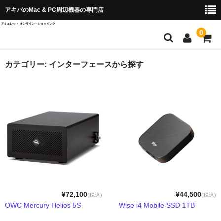
アキバのMac & PC周辺機器の専門店
アミュレット オンライン・ショッピング
0
店舗TOP
カテゴリー:
インターフェースから探す
ブランド別から探す
OWC＆AKiTiO
Wise Advanced
SPARKLE
QuattroPod
Cast Go
¥72,100
¥44,500
(税込)
(税込)
OWC Mercury Helios 5S
Wise i4 Mobile SSD 1TB
EZCast ProAV