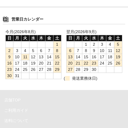
CFast
Ethernet
営業日カレンダー
FireWire
今月(2026年8月)
翌月(2026年9月)
日
月
火
水
木
金
土
日
月
火
水
木
金
土
HDMI&DisplayPort
1
1
2
3
4
5
2
3
4
5
6
7
8
6
7
8
9
10
11
12
NVMe
9
10
11
12
13
14
15
13
14
15
16
17
18
19
16
17
18
19
20
21
22
20
21
22
23
24
25
26
PCIe
23
24
25
26
27
28
29
27
28
29
30
30
31
SATA
(
発送業務休日)
SDXC
店舗TOP
Thunderbolt
ご利用ガイド
USB
送料について
電源プラグ