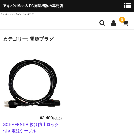
アキバのMac & PC周辺機器の専門店
アミュレット オンライン・ショッピング
0
店舗TOP
カテゴリー:
電源プラグ
ブランド別から探す
OWC＆AKiTiO
Wise Advanced
SPARKLE
QuattroPod
Cast Go
¥2,400
(税込)
SCHAFFNER 抜け防止ロック
EZCast ProAV
付き電源ケーブル