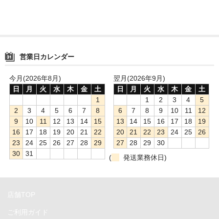
Compact Mate2
Archgon
PowerColor
営業日カレンダー
NewerTech
今月(2026年8月)
翌月(2026年9月)
日
月
火
水
木
金
土
日
月
火
水
木
金
土
RebDrive／FireRack
1
1
2
3
4
5
2
3
4
5
6
7
8
6
7
8
9
10
11
12
Lin4NeuroプリインストールPC
9
10
11
12
13
14
15
13
14
15
16
17
18
19
Shaffner
16
17
18
19
20
21
22
20
21
22
23
24
25
26
23
24
25
26
27
28
29
27
28
29
30
1URack2Mini
30
31
(
発送業務休日)
用途別から探す
PCIe拡張ボックス
店舗TOP
ご利用ガイド
GPU拡張ボックス