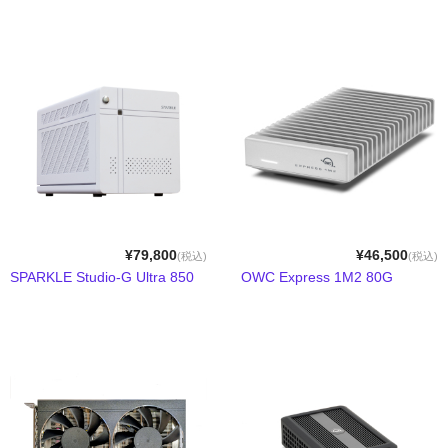
Compact Mate2
Archgon
PowerColor
NewerTech
RebDrive／FireRack
Lin4NeuroプリインストールPC
¥79,800
¥46,500
(税込)
(税込)
Shaffner
SPARKLE Studio-G Ultra 850
OWC Express 1M2 80G
1URack2Mini
用途別から探す
PCIe拡張ボックス
GPU拡張ボックス