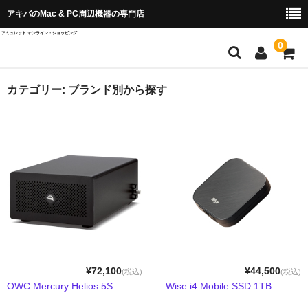
アキバのMac & PC周辺機器の専門店
アミュレット オンライン・ショッピング
0
店舗TOP
カテゴリー:
ブランド別から探す
ブランド別から探す
OWC＆AKiTiO
Wise Advanced
SPARKLE
QuattroPod
Cast Go
¥72,100
¥44,500
(税込)
(税込)
OWC Mercury Helios 5S
Wise i4 Mobile SSD 1TB
EZCast ProAV