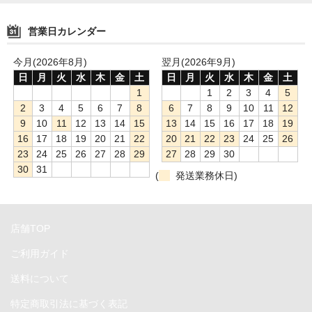
CFast
営業日カレンダー
Ethernet
今月(2026年8月)
翌月(2026年9月)
FireWire
日
月
火
水
木
金
土
日
月
火
水
木
金
土
1
1
2
3
4
5
HDMI&DisplayPort
2
3
4
5
6
7
8
6
7
8
9
10
11
12
9
10
11
12
13
14
15
13
14
15
16
17
18
19
NVMe
16
17
18
19
20
21
22
20
21
22
23
24
25
26
23
24
25
26
27
28
29
27
28
29
30
PCIe
30
31
(
発送業務休日)
SATA
SDXC
店舗TOP
Thunderbolt
ご利用ガイド
USB
送料について
特定商取引法に基づく表記
電源プラグ