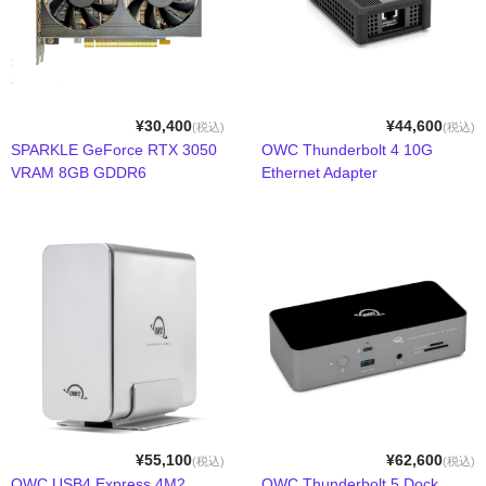
GPU拡張ボックスセット
SSD
ケーブル＆変換アダプタ
¥30,400
¥44,600
(税込)
(税込)
SPARKLE GeForce RTX 3050
OWC Thunderbolt 4 10G
デスクトップストレージセット
VRAM 8GB GDDR6
Ethernet Adapter
ポータブルストレージセット
ドッキングステーション
ネットワークアダプタ
パソコン&PCサーバー
デスクトップドライブケース
ポータブルドライブケース
¥55,100
¥62,600
(税込)
(税込)
OWC USB4 Express 4M2
OWC Thunderbolt 5 Dock