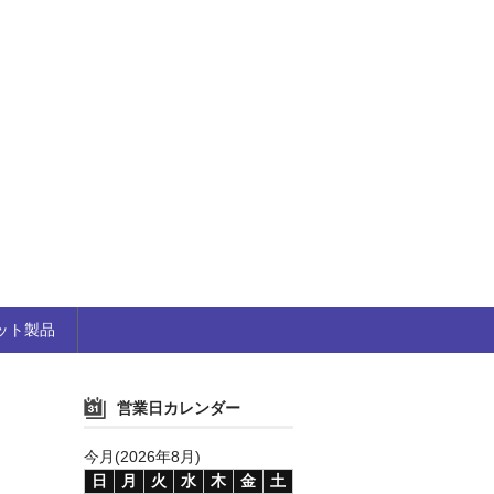
ット製品
営業日カレンダー
今月(2026年8月)
日
月
火
水
木
金
土