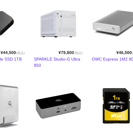
¥44,500
¥79,800
¥46,500
(税込)
(税込)
ile SSD 1TB
SPARKLE Studio-G Ultra
OWC Express 1M2 8
850