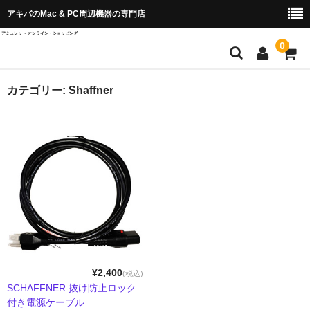
アキバのMac & PC周辺機器の専門店
アミュレット オンライン・ショッピング
0
店舗TOP
カテゴリー:
Shaffner
ブランド別から探す
OWC＆AKiTiO
Wise Advanced
SPARKLE
QuattroPod
Cast Go
¥2,400
(税込)
SCHAFFNER 抜け防止ロック
EZCast ProAV
付き電源ケーブル