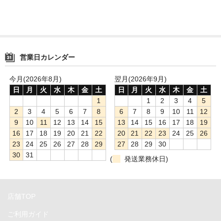
Compact Mate2
Archgon
PowerColor
営業日カレンダー
NewerTech
今月(2026年8月)
翌月(2026年9月)
日
月
火
水
木
金
土
日
月
火
水
木
金
土
RebDrive／FireRack
1
1
2
3
4
5
2
3
4
5
6
7
8
6
7
8
9
10
11
12
Lin4NeuroプリインストールPC
9
10
11
12
13
14
15
13
14
15
16
17
18
19
Shaffner
16
17
18
19
20
21
22
20
21
22
23
24
25
26
23
24
25
26
27
28
29
27
28
29
30
1URack2Mini
30
31
(
発送業務休日)
用途別から探す
PCIe拡張ボックス
店舗TOP
ご利用ガイド
GPU拡張ボックス