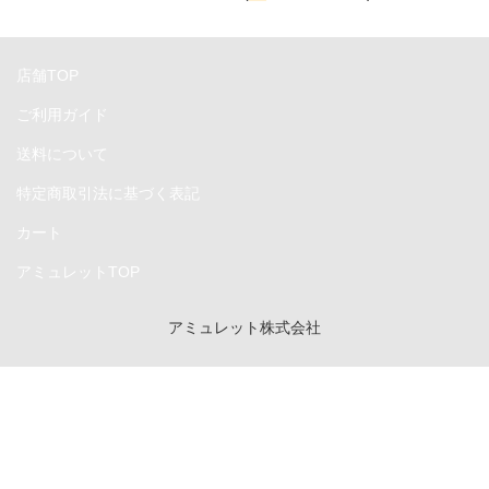
Compact Mate2
Archgon
店舗TOP
PowerColor
ご利用ガイド
送料について
NewerTech
特定商取引法に基づく表記
RebDrive／FireRack
カート
Lin4NeuroプリインストールPC
アミュレットTOP
Shaffner
アミュレット株式会社
1URack2Mini
用途別から探す
PCIe拡張ボックス
GPU拡張ボックス