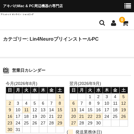
アキバのMac & PC周辺機器の専門店
アミュレット オンライン・ショッピング
0
店舗TOP
カテゴリー:
Lin4NeuroプリインストールPC
ブランド別から探す
OWC＆AKiTiO
営業日カレンダー
Wise Advanced
今月(2026年8月)
翌月(2026年9月)
SPARKLE
日
月
火
水
木
金
土
日
月
火
水
木
金
土
1
1
2
3
4
5
QuattroPod
2
3
4
5
6
7
8
6
7
8
9
10
11
12
9
10
11
12
13
14
15
13
14
15
16
17
18
19
Cast Go
16
17
18
19
20
21
22
20
21
22
23
24
25
26
23
24
25
26
27
28
29
27
28
29
30
EZCast ProAV
30
31
(
発送業務休日)