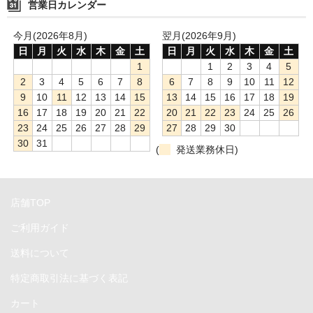
営業日カレンダー
CFast
今月(2026年8月)
翌月(2026年9月)
Ethernet
日
月
火
水
木
金
土
日
月
火
水
木
金
土
1
1
2
3
4
5
FireWire
2
3
4
5
6
7
8
6
7
8
9
10
11
12
9
10
11
12
13
14
15
13
14
15
16
17
18
19
HDMI&DisplayPort
16
17
18
19
20
21
22
20
21
22
23
24
25
26
23
24
25
26
27
28
29
27
28
29
30
NVMe
30
31
(
発送業務休日)
PCIe
SATA
店舗TOP
SDXC
ご利用ガイド
Thunderbolt
送料について
USB
特定商取引法に基づく表記
カート
電源プラグ