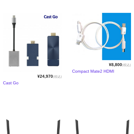
Compact Mate2
Archgon
PowerColor
NewerTech
RebDrive／FireRack
¥8,800
(税込)
Lin4NeuroプリインストールPC
Compact Mate2 HDMI
¥24,970
(税込)
Shaffner
Cast Go
1URack2Mini
用途別から探す
PCIe拡張ボックス
GPU拡張ボックス