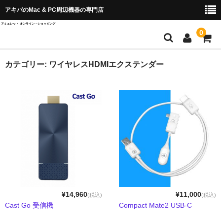
アキバのMac & PC周辺機器の専門店
アミュレット オンライン・ショッピング
0
店舗TOP
カテゴリー:
ワイヤレスHDMIエクステンダー
ブランド別から探す
OWC＆AKiTiO
Wise Advanced
SPARKLE
QuattroPod
Cast Go
¥14,960
¥11,000
(税込)
(税込)
Cast Go 受信機
Compact Mate2 USB-C
EZCast ProAV