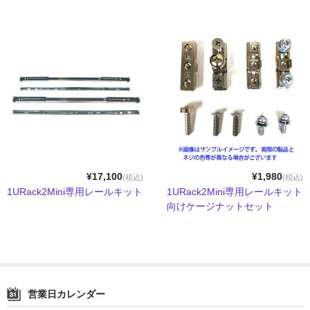
Compact Mate2
Archgon
PowerColor
NewerTech
RebDrive／FireRack
Lin4NeuroプリインストールPC
¥17,100
¥1,980
(税込)
(税込)
Shaffner
1URack2Mini専用レールキット
1URack2Mini専用レールキット
向けケージナットセット
1URack2Mini
用途別から探す
PCIe拡張ボックス
営業日カレンダー
GPU拡張ボックス