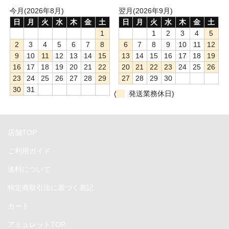
今月(2026年8月)
翌月(2026年9月)
GPU拡張ボックスセット
日
月
火
水
木
金
土
日
月
火
水
木
金
土
1
1
2
3
4
5
SSD
2
3
4
5
6
7
8
6
7
8
9
10
11
12
9
10
11
12
13
14
15
13
14
15
16
17
18
19
ケーブル＆変換アダプタ
16
17
18
19
20
21
22
20
21
22
23
24
25
26
23
24
25
26
27
28
29
27
28
29
30
デスクトップストレージセット
30
31
(
発送業務休日)
ポータブルストレージセット
ドッキングステーション
店舗TOP
ネットワークアダプタ
ご利用ガイド
パソコン&PCサーバー
送料について
デスクトップドライブケース
特定商取引法に基づく表記
カート
ポータブルドライブケース
アミュレットTOP