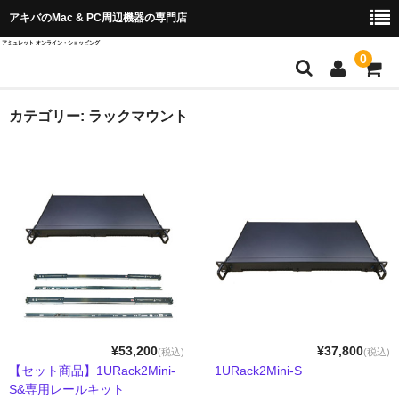
アキバのMac & PC周辺機器の専門店
アミュレット オンライン・ショッピング
0
店舗TOP
カテゴリー:
ラックマウント
ブランド別から探す
OWC＆AKiTiO
Wise Advanced
SPARKLE
QuattroPod
Cast Go
¥53,200
¥37,800
(税込)
(税込)
【セット商品】1URack2Mini-
1URack2Mini-S
EZCast ProAV
S&専用レールキット