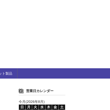
ット製品
営業日カレンダー
今月(2026年8月)
日
月
火
水
木
金
土