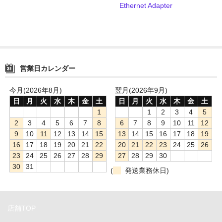
Ethernet Adapter
Compact Mate2
Archgon
PowerColor
営業日カレンダー
NewerTech
今月(2026年8月)
翌月(2026年9月)
RebDrive／FireRack
日
月
火
水
木
金
土
日
月
火
水
木
金
土
1
1
2
3
4
5
Lin4NeuroプリインストールPC
2
3
4
5
6
7
8
6
7
8
9
10
11
12
Shaffner
9
10
11
12
13
14
15
13
14
15
16
17
18
19
16
17
18
19
20
21
22
20
21
22
23
24
25
26
1URack2Mini
23
24
25
26
27
28
29
27
28
29
30
30
31
(
発送業務休日)
用途別から探す
PCIe拡張ボックス
店舗TOP
GPU拡張ボックス