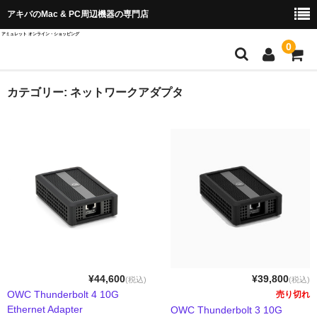
アキバのMac & PC周辺機器の専門店
アミュレット オンライン・ショッピング
0
店舗TOP
カテゴリー:
ネットワークアダプタ
ブランド別から探す
OWC＆AKiTiO
Wise Advanced
SPARKLE
QuattroPod
Cast Go
¥44,600
¥39,800
(税込)
(税込)
OWC Thunderbolt 4 10G
売り切れ
EZCast ProAV
Ethernet Adapter
OWC Thunderbolt 3 10G