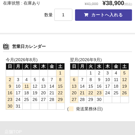
¥38,900
在庫状態 : 在庫あり
¥41,000
CFast
(税込)
数量
Ethernet
FireWire
HDMI&DisplayPort
営業日カレンダー
NVMe
今月(2026年8月)
翌月(2026年9月)
日
月
火
水
木
金
土
日
月
火
水
木
金
土
PCIe
1
1
2
3
4
5
2
3
4
5
6
7
8
6
7
8
9
10
11
12
SATA
9
10
11
12
13
14
15
13
14
15
16
17
18
19
16
17
18
19
20
21
22
20
21
22
23
24
25
26
SDXC
23
24
25
26
27
28
29
27
28
29
30
Thunderbolt
30
31
(
発送業務休日)
USB
電源プラグ
店舗TOP