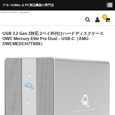
アキバのMac & PC周辺機器の専門店
アミュレット オンライン・ショッピング
0
店舗TOP
USB 3.2 Gen 2対応 2ベイ外付けハードディスクケース
OWC Mercury Elite Pro Dual – USB-C（AMU-
OWCMEDCH7T00N）
ブランド別から探す
OWC＆AKiTiO
Wise Advanced
SPARKLE
QuattroPod
Cast Go
EZCast ProAV