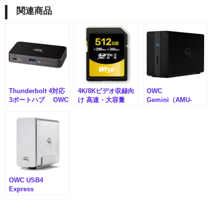
メモリーカード
関連商品
メモリーカードリーダー
ラックマウント
ワイヤレスHDMIエクステンダー
HDMI伝送機
Thunderbolt 4対応
4K/8Kビデオ収録向
OWC
3ポートハブ OWC
け 高速・大容量
Gemini（AMU-
リモートKVMスイッチ
Thunderbolt
SDXC メモリーカー
OWCTB3GM000N）
Hub（AMU-
ド（AMU-SD-
Lin4neuro搭載
OWCTB4HUB5PN）
N512）
付属製品
インターフェースから探す
OWC USB4
19インチラック
Express
4M2（AMU-
OWCUS4EXP4M2
CFexpress
）