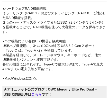
GPU拡張ボックスセット
●ハードウェアRAID機能搭載
ミラーリング（RAID 1）およびストライピング（RAID 0）に対応し
SSD
たRAID機能を搭載。
２つのハードディスクドライブまたはSSD（2.5インチ/3.5インチ）
を搭載することで、RAID機能を使って大容量のデータを保存できま
ケーブル＆変換アダプタ
す。
デスクトップストレージセット
●ハブ機能により各種USB機器と接続可能
USBハブ機能用に、3つの10Gb/s対応 USB 3.2 Gen 2 ポート
ポータブルストレージセット
（Type-C x1、Type-A x2）を搭載しています。
本製品を経由して、ストレージやマウス、キーボードなど、他の
ドッキングステーション
USB機器をパソコンへ接続可能です。
各USB機器にはそれぞれ、Type-Cで最大15Wまで、Type-Aで最大
ネットワークアダプタ
4.5Wまでの電力供給が可能です。
●Mac/Windowsに対応。
パソコン&PCサーバー
デスクトップドライブケース
★アミュレット公式ブログ：OWC Mercury Elite Pro Dual –
USB-C関連記事は
こちら
です！
ポータブルドライブケース