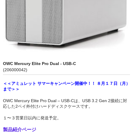
Compact Mate2
Archgon
PowerColor
NewerTech
RebDrive／FireRack
OWC Mercury Elite Pro Dual - USB-C
Lin4NeuroプリインストールPC
(206000042)
Shaffner
＜＜アミュレット サマーキャンペーン開催中！！ ８月１７日（月）
まで＞＞
1URack2Mini
OWC Mercury Elite Pro Dual – USB-Cは、USB 3.2 Gen 2接続に対
用途別から探す
応した2ベイ外付けハードディスクケースです。
PCIe拡張ボックス
１〜３営業日以内に発送予定。
GPU拡張ボックス
製品紹介ページ