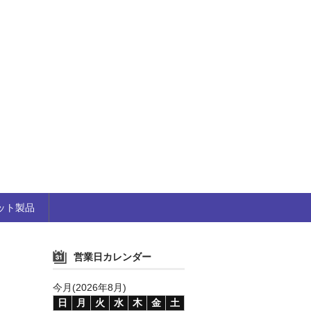
ット製品
営業日カレンダー
今月(2026年8月)
日
月
火
水
木
金
土