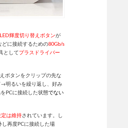
LED輝度切り替えボタン
が
などに接続するための
80Gb/s
具として
プラスドライバー
えボタンをクリップの先な
灯→明るいを繰り返し、好み
をPCに接続した状態
でない
設定は維持
されています。し
外し再度PCに接続した場