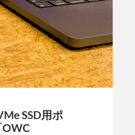
NVMe SSD用ポ
OWC