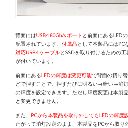
背面には
USB4 80Gb/s ポート
と前面にあるLEDの
配置されています。
付属品
として本製品にはPC
対応USB4 ケーブル
とSSDを取り付けるための工
が付いています。
前面にある
LEDの輝度は
変更可能
で背面の切り替
どで押すことで、押すたびに明るい→暗い→消
の輝度を設定できます。ただし輝度変更は本製品
と変更できません。
また、
PCから本製品を取り外してもLEDの輝度
たがって消灯設定のまま、本製品をPCから取り