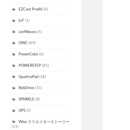
EZCast ProAV
(6)
IoT
(1)
Lin4Neuro
(5)
OWC
(64)
PowerColor
(6)
POWERSTEP
(81)
QuattroPod
(18)
RebDrive
(31)
SPARKLE
(8)
UPS
(5)
Wise クリエイターストーリー
(11)